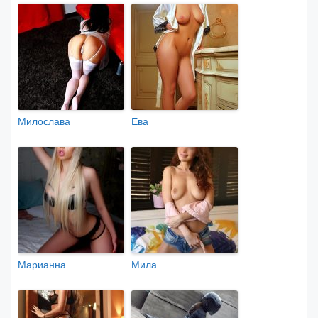
Милослава
Ева
Марианна
Мила