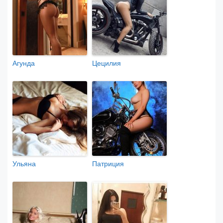
Агунда
Цецилия
Ульяна
Патриция