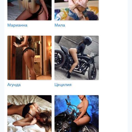
Марианна
Мила
Агунда
Цецилия