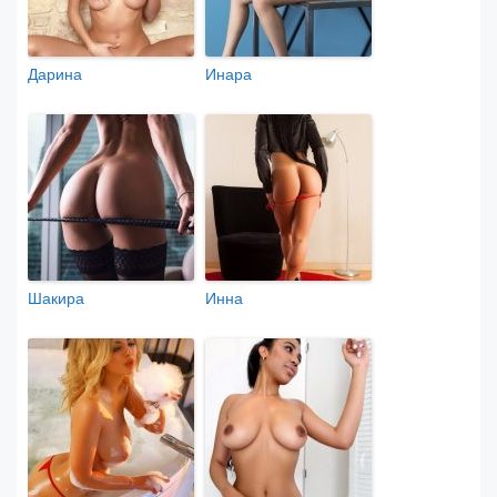
Дарина
Инара
Шакира
Инна