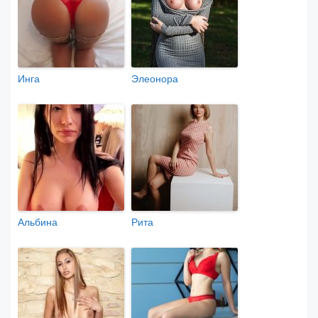
Инга
Элеонора
Альбина
Рита