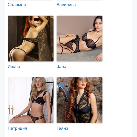
Саломея
Василиса
Ивона
Зара
Патриция
Гаянэ