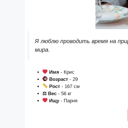
Я люблю проводить время на пр
мира.
Имя
- Крис
Возраст
- 29
Рост
- 167 см
⚖ Вес
- 56 кг
Ищу
- Парня