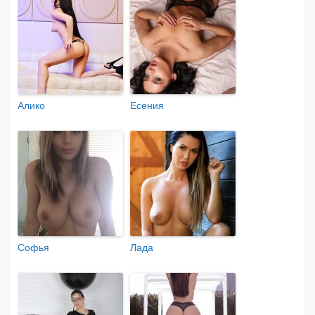
Алико
Есения
Софья
Лада