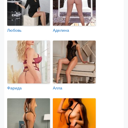
Любовь
Аделина
Фарида
Алла