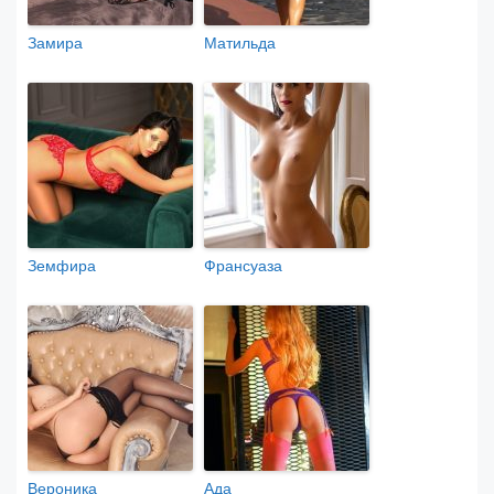
Замира
Матильда
Земфира
Франсуаза
Вероника
Ада