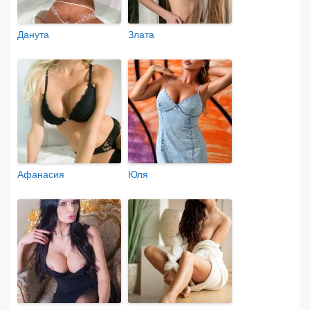
Данута
Злата
Афанасия
Юля