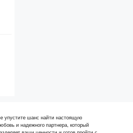
е упустите шанс найти настоящую
юбовь и надежного партнера, который
азделяет ваши ценности и готов пройти с