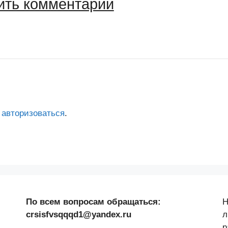
ить комментарий
о
авторизоваться
.
По всем вопросам обращаться:
Н
crsisfvsqqqd1@yandex.ru
л
р