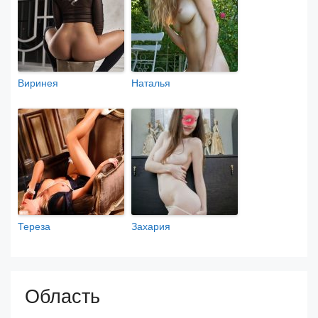
Виринея
Наталья
Тереза
Захария
Область