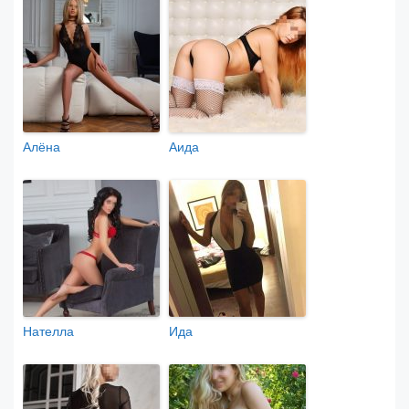
Алёна
Аида
Нателла
Ида