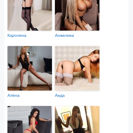
Каролина
Анжелика
Алёна
Аида