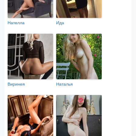
Нателла
Ида
Виринея
Наталья