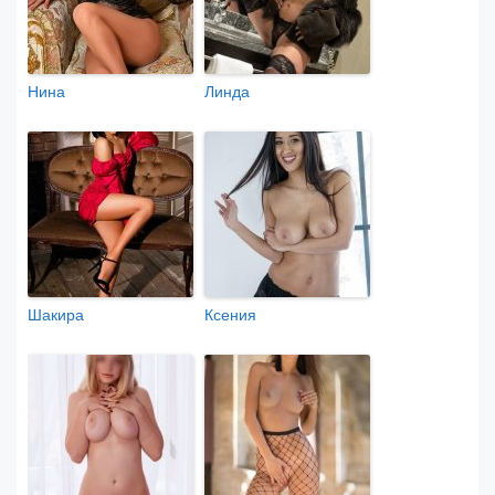
Нина
Линда
Шакира
Ксения