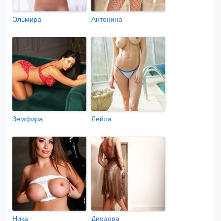
Эльмира
Антонина
Земфира
Лейла
Ника
Диодора