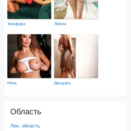
Земфира
Лейла
Ника
Диодора
Область
Лен. область