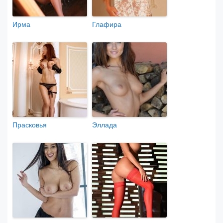
Ирма
Глафира
Прасковья
Эллада