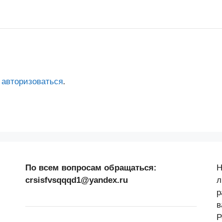
о
авторизоваться
.
По всем вопросам обращаться:
Н
crsisfvsqqqd1@yandex.ru
л
р
в
Р