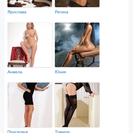
Ярослава
Регина
Анжела
Юния
Прасковья
Томила